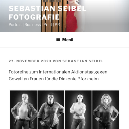
Zum
SEBASTIAN SEIBEL
Inhalt
FOTOGRAFIE
springen
Portrait | Business | Print | PR
Menü
VERÖFFENTLICHT
27. NOVEMBER 2023
VON
SEBASTIAN SEIBEL
AM
Fotoreihe zum Internationalen Aktionstag gegen
Gewalt an Frauen für die Diakonie Pforzheim.