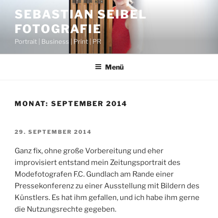
Zum
SEBASTIAN SEIBEL
Inhalt
FOTOGRAFIE
springen
Portrait | Business | Print | PR
Menü
MONAT:
SEPTEMBER 2014
VERÖFFENTLICHT
29. SEPTEMBER 2014
AM
Ganz fix, ohne große Vorbereitung und eher
improvisiert entstand mein Zeitungsportrait des
Modefotografen F.C. Gundlach am Rande einer
Pressekonferenz zu einer Ausstellung mit Bildern des
Künstlers. Es hat ihm gefallen, und ich habe ihm gerne
die Nutzungsrechte gegeben.