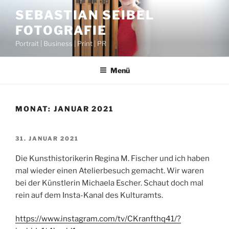
Zum
SEBASTIAN SEIBEL
Inhalt
FOTOGRAFIE
springen
Portrait | Business | Print | PR
Menü
MONAT:
JANUAR 2021
VERÖFFENTLICHT
31. JANUAR 2021
AM
Die Kunsthistorikerin Regina M. Fischer und ich haben
mal wieder einen Atelierbesuch gemacht. Wir waren
bei der Künstlerin Michaela Escher. Schaut doch mal
rein auf dem Insta-Kanal des Kulturamts.
https://www.instagram.com/tv/CKranfthq41/?