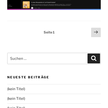
Seitennummerierung
Näch
Seite
1
Seit
der
Beiträge
Suchen
Suche
nach:
NEUESTE BEITRÄGE
(kein Titel)
(kein Titel)