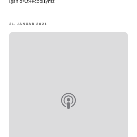
igshid=1t4kcobl1ymz
VERÖFFENTLICHT
21. JANUAR 2021
AM