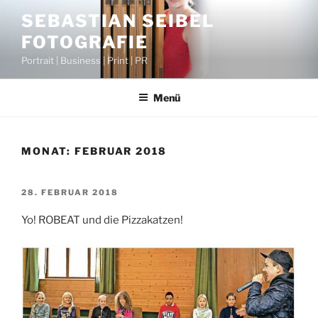
Zum
SEBASTIAN SEIBEL
Inhalt
FOTOGRAFIE
springen
Portrait | Business | Print | PR
Menü
MONAT:
FEBRUAR 2018
VERÖFFENTLICHT
28. FEBRUAR 2018
AM
Yo! ROBEAT und die Pizzakatzen!