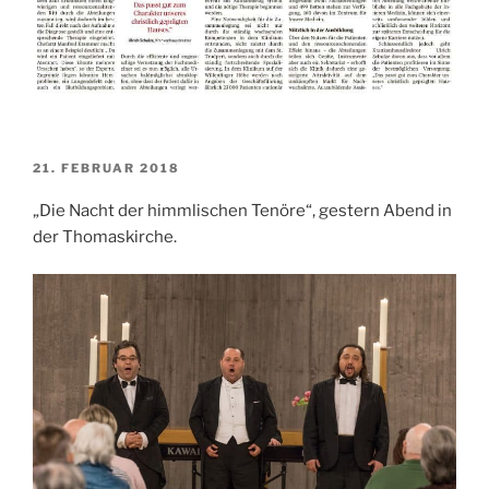
VERÖFFENTLICHT
21. FEBRUAR 2018
AM
„Die Nacht der himmlischen Tenöre“, gestern Abend in
der Thomaskirche.