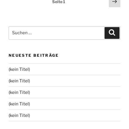
Näch
Seite
1
Seit
der
Beiträge
Suchen
Suche
nach:
NEUESTE BEITRÄGE
(kein Titel)
(kein Titel)
(kein Titel)
(kein Titel)
(kein Titel)