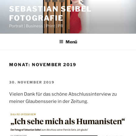
Zum
SEBASTIAN SEIBEL
Inhalt
FOTOGRAFIE
springen
Portrait | Business | Print | PR
Menü
MONAT:
NOVEMBER 2019
VERÖFFENTLICHT
30. NOVEMBER 2019
AM
Vielen Dank für das schöne Abschlussinterview zu
meiner Glaubensserie in der Zeitung.