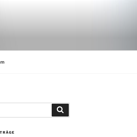
E
um
Suchen
ITRÄGE