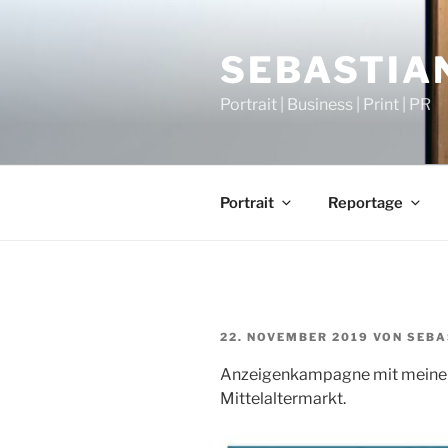
Zum
Inhalt
SEBASTIAN
springen
Portrait | Business | Print | PR
Portrait
Reportage
VERÖFFENTLICHT
22. NOVEMBER 2019
VON
SEBA
AM
Anzeigenkampagne mit meinen 
Mittelaltermarkt.