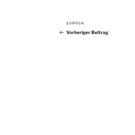
Beitragsnavigation
Vorheriger
ZURÜCK
Beitrag
Vorheriger Beitrag