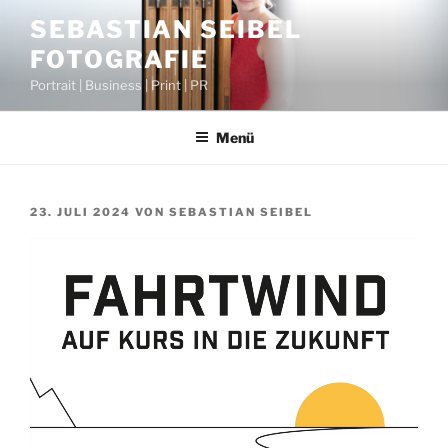
Zum
SEBASTIAN SEIBEL
Inhalt
FOTOGRAFIE
springen
Portrait | Business | Print | PR
Menü
VERÖFFENTLICHT
23. JULI 2024
VON
SEBASTIAN SEIBEL
AM