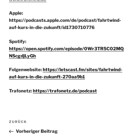
Apple:
https://podcasts.apple.com/de/podcast/fahrtwind-
auf-kurs-in-die-zukunft/id1730710776
Spotify:
https://open.spotify.com/episode/0Wr3TR5C02MQ
NScgdjLyGh
Folgenwebsite:
https://letscast.fm/sites/fahrtwind-
auf-kurs-in-die-zukunft-270aa9b1
Trafonetz:
https://trafonetz.de/podcast
Beitragsnavigation
Vorheriger
ZURÜCK
Beitrag
Vorheriger Beitrag