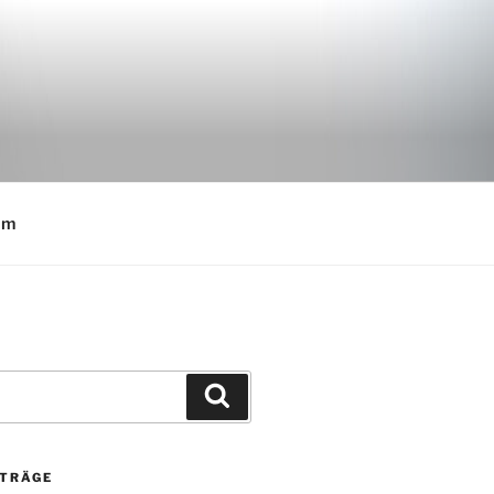
E
um
Suchen
ITRÄGE