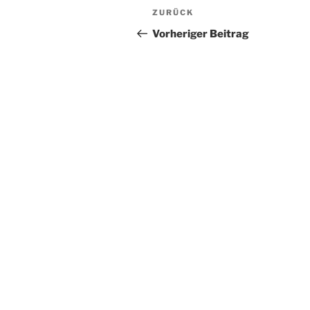
Beitragsnavigation
Vorheriger
ZURÜCK
Beitrag
Vorheriger Beitrag