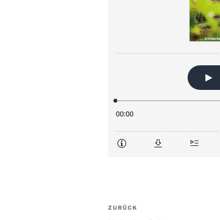
Beitragsnavigation
Vorheriger
ZURÜCK