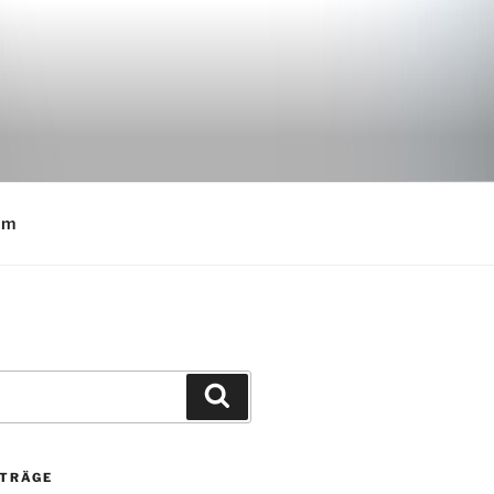
E
um
Suchen
ITRÄGE