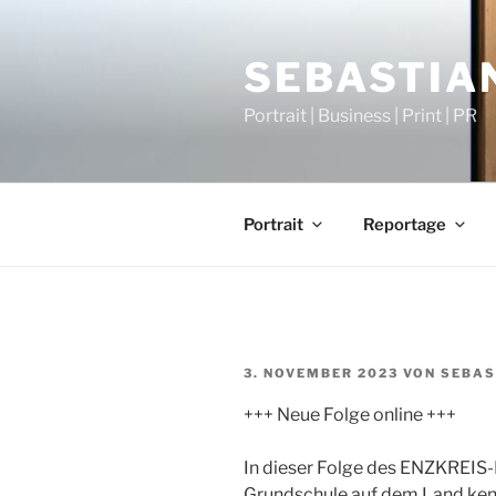
Zum
Inhalt
SEBASTIAN
springen
Portrait | Business | Print | PR
Portrait
Reportage
VERÖFFENTLICHT
3. NOVEMBER 2023
VON
SEBAS
AM
+++ Neue Folge online +++
In dieser Folge des ENZKREIS-P
Grundschule auf dem Land kenn