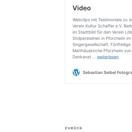
Beitragsnavigation
Vorheriger
ZURÜCK