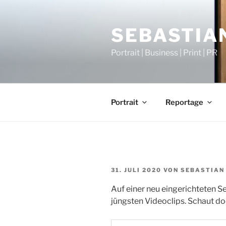
Zum
Inhalt
SEBASTIAN
springen
Portrait | Business | Print | PR
Portrait
Reportage
VERÖFFENTLICHT
31. JULI 2020
VON
SEBASTIAN 
AM
Auf einer neu eingerichteten S
jüngsten Videoclips. Schaut do