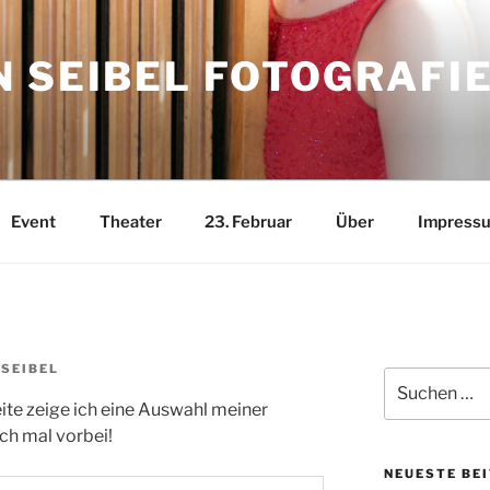
 SEIBEL FOTOGRAFI
Event
Theater
23. Februar
Über
Impress
SEIBEL
Suchen
nach:
eite zeige ich eine Auswahl meiner
ch mal vorbei!
NEUESTE BE