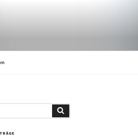
E
um
Suchen
ITRÄGE