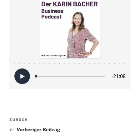
Beitragsnavigation
Vorheriger
ZURÜCK
Beitrag
Vorheriger Beitrag