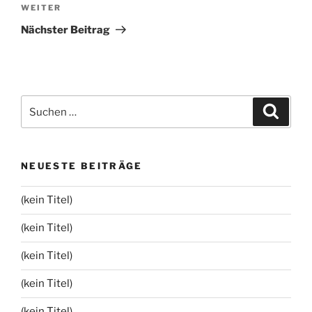
Nächster
WEITER
Beitrag
Nächster Beitrag
Suchen
Suche
nach:
NEUESTE BEITRÄGE
(kein Titel)
(kein Titel)
(kein Titel)
(kein Titel)
(kein Titel)