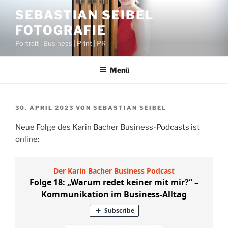
Zum
SEBASTIAN SEIBEL
Inhalt
FOTOGRAFIE
springen
Portrait | Business | Print | PR
Menü
VERÖFFENTLICHT
30. APRIL 2023
VON
SEBASTIAN SEIBEL
AM
Neue Folge des Karin Bacher Business-Podcasts ist
online: