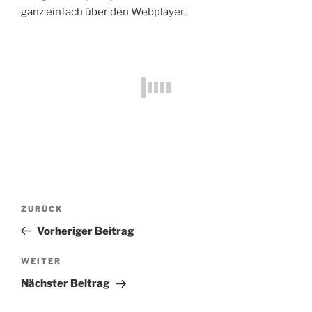
ganz einfach über den Webplayer.
Beitragsnavigation
Vorheriger
ZURÜCK
Beitrag
Vorheriger Beitrag
Nächster
WEITER
Beitrag
Nächster Beitrag