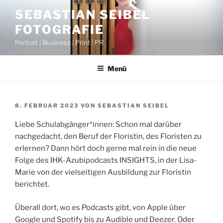
Zum
SEBASTIAN SEIBEL
Inhalt
FOTOGRAFIE
springen
Portrait | Business | Print | PR
Menü
VERÖFFENTLICHT
8. FEBRUAR 2023
VON
SEBASTIAN SEIBEL
AM
Liebe Schulabgänger*innen: Schon mal darüber
nachgedacht, den Beruf der Floristin, des Floristen zu
erlernen? Dann hört doch gerne mal rein in die neue
Folge des IHK-Azubipodcasts INSIGHTS, in der Lisa-
Marie von der vielseitigen Ausbildung zur Floristin
berichtet.
Überall dort, wo es Podcasts gibt, von Apple über
Google und Spotify bis zu Audible und Deezer. Oder