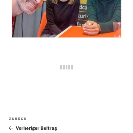
Beitragsnavigation
Vorheriger
ZURÜCK
Beitrag
Vorheriger Beitrag