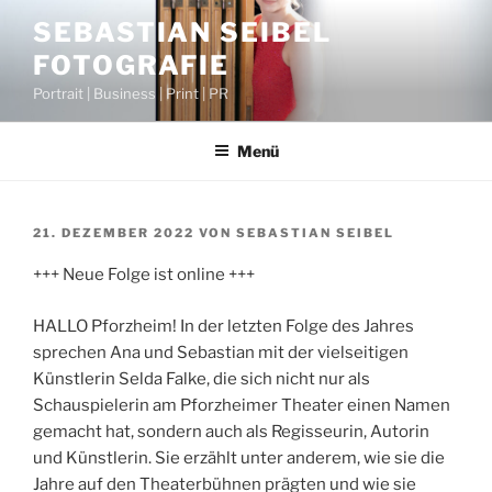
Zum
SEBASTIAN SEIBEL
Inhalt
FOTOGRAFIE
springen
Portrait | Business | Print | PR
Menü
VERÖFFENTLICHT
21. DEZEMBER 2022
VON
SEBASTIAN SEIBEL
AM
+++ Neue Folge ist online +++
HALLO Pforzheim! In der letzten Folge des Jahres
sprechen Ana und Sebastian mit der vielseitigen
Künstlerin Selda Falke, die sich nicht nur als
Schauspielerin am Pforzheimer Theater einen Namen
gemacht hat, sondern auch als Regisseurin, Autorin
und Künstlerin. Sie erzählt unter anderem, wie sie die
Jahre auf den Theaterbühnen prägten und wie sie