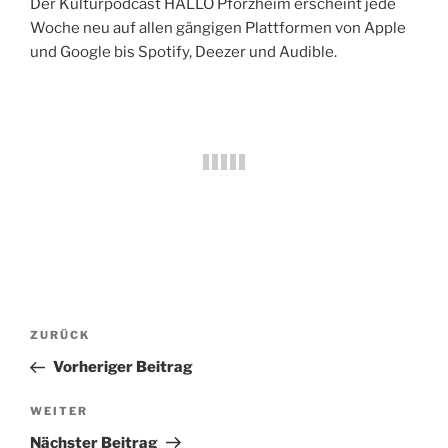
Der Kulturpodcast HALLO Pforzheim erscheint jede
Woche neu auf allen gängigen Plattformen von Apple
und Google bis Spotify, Deezer und Audible.
Beitragsnavigation
Vorheriger
ZURÜCK
Beitrag
Vorheriger Beitrag
Nächster
WEITER
Beitrag
Nächster Beitrag