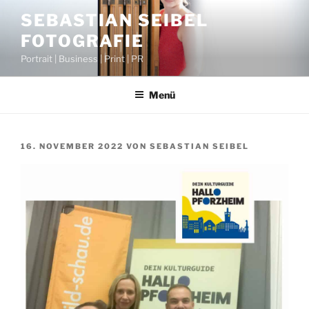
Zum
SEBASTIAN SEIBEL
Inhalt
FOTOGRAFIE
springen
Portrait | Business | Print | PR
Menü
VERÖFFENTLICHT
16. NOVEMBER 2022
VON
SEBASTIAN SEIBEL
AM