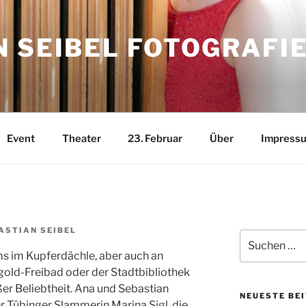
 SEIBEL FOTOGRAFI
Event
Theater
23. Februar
Über
Impress
ASTIAN SEIBEL
Suchen
nach:
s im Kupferdächle, aber auch an
old-Freibad oder der Stadtbibliothek
ßer Beliebtheit. Ana und Sebastian
NEUESTE BE
er Tübinger Slammerin Marina Sigl, die