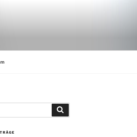
E
um
Suchen
ITRÄGE