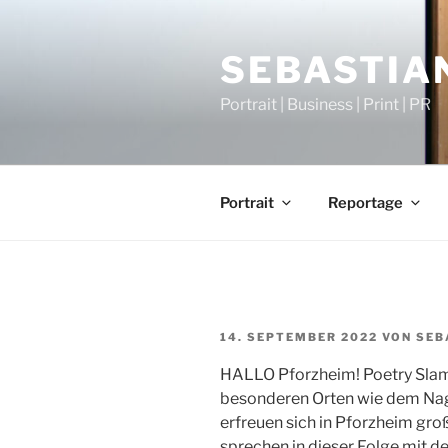
Zum
Inhalt
SEBASTIAN
springen
Portrait | Business | Print | PR
Portrait
Reportage
VERÖFFENTLICHT
14. SEPTEMBER 2022
VON
SEB
AM
HALLO Pforzheim! Poetry Slam
besonderen Orten wie dem Nag
erfreuen sich in Pforzheim gro
sprechen in dieser Folge mit d