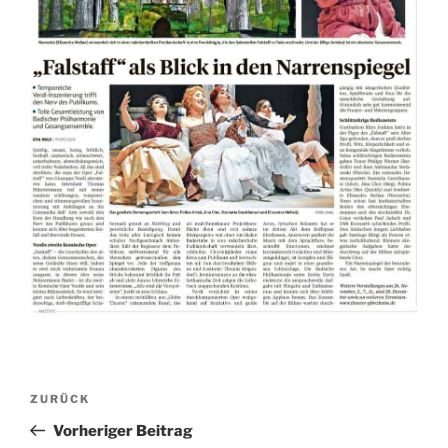
Beitragsnavigation
Vorheriger
ZURÜCK
Beitrag
Vorheriger Beitrag