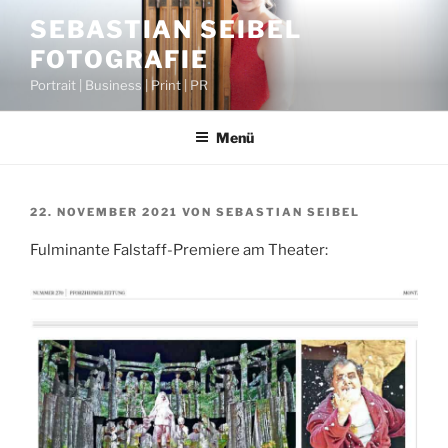
Zum
SEBASTIAN SEIBEL
Inhalt
FOTOGRAFIE
springen
Portrait | Business | Print | PR
Menü
VERÖFFENTLICHT
22. NOVEMBER 2021
VON
SEBASTIAN SEIBEL
AM
Fulminante Falstaff-Premiere am Theater: