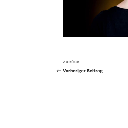
Beitragsnavigation
Vorheriger
ZURÜCK
Beitrag
Vorheriger Beitrag