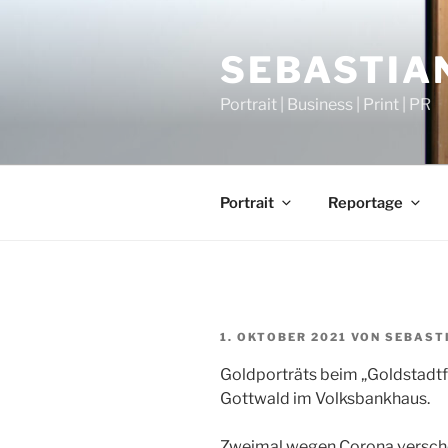
Zum
Inhalt
SEBASTIAN
springen
Portrait | Business | Print | PR
Portrait
Reportage
VERÖFFENTLICHT
1. OKTOBER 2021
VON
SEBASTI
AM
Goldporträts beim „Goldstadtf
Gottwald im Volksbankhaus.
Zweimal wegen Corona verscho