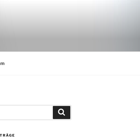
E
um
Suchen
ITRÄGE