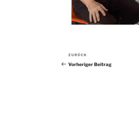
Beitragsnavigation
Vorheriger
ZURÜCK
Beitrag
Vorheriger Beitrag