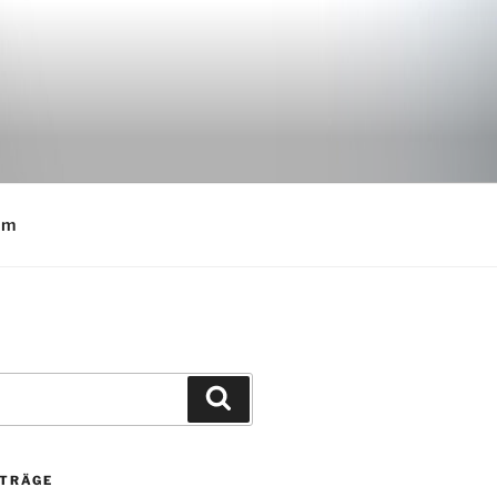
E
um
Suchen
ITRÄGE