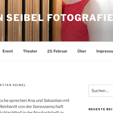
 SEIBEL FOTOGRAFI
Event
Theater
23. Februar
Über
Impress
STIAN SEIBEL
Suchen
nach:
oche sprechen Ana und Sebastian mit
Reinhardt von der Genossenschaft
NEUESTE BE
Schlachthof in der Nordoststadt zu