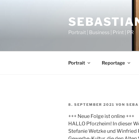
Zum
Inhalt
SEBASTIAN
springen
Portrait | Business | Print | PR
Portrait
Reportage
VERÖFFENTLICHT
8. SEPTEMBER 2021
VON
SEBA
AM
+++ Neue Folge ist online +++
HALLO Pforzheim! In dieser W
Stefanie Wetzke und Winfried 
Gewerbe-Kultur, die den Alten 