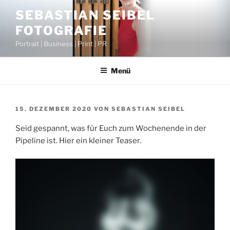
Zum
SEBASTIAN SEIBEL
Inhalt
FOTOGRAFIE
springen
Portrait | Business | Print | PR
Menü
VERÖFFENTLICHT
15. DEZEMBER 2020
VON
SEBASTIAN SEIBEL
AM
Seid gespannt, was für Euch zum Wochenende in der
Pipeline ist. Hier ein kleiner Teaser.