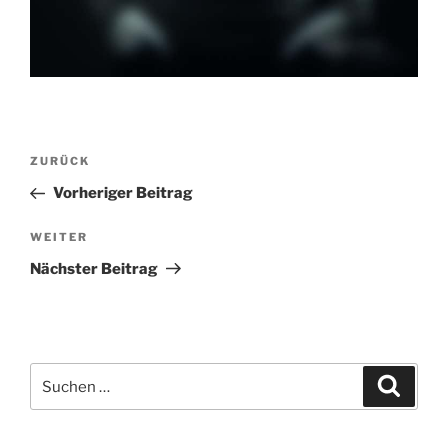
Beitragsnavigation
Vorheriger
ZURÜCK
Beitrag
Vorheriger Beitrag
Nächster
WEITER
Beitrag
Nächster Beitrag
Suchen
Suche
nach: