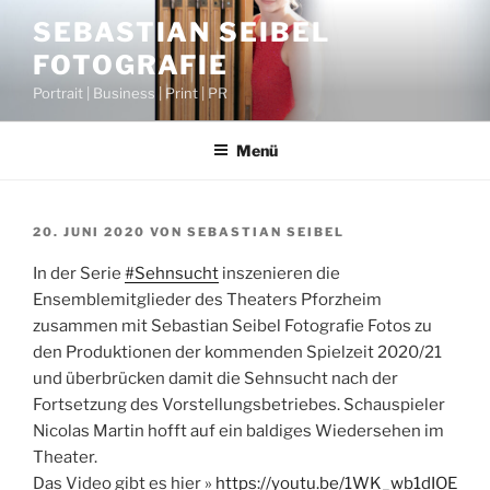
Zum
SEBASTIAN SEIBEL
Inhalt
FOTOGRAFIE
springen
Portrait | Business | Print | PR
Menü
VERÖFFENTLICHT
20. JUNI 2020
VON
SEBASTIAN SEIBEL
AM
In der Serie
#Sehnsucht
inszenieren die
Ensemblemitglieder des Theaters Pforzheim
zusammen mit Sebastian Seibel Fotografie Fotos zu
den Produktionen der kommenden Spielzeit 2020/21
und überbrücken damit die Sehnsucht nach der
Fortsetzung des Vorstellungsbetriebes. Schauspieler
Nicolas Martin hofft auf ein baldiges Wiedersehen im
Theater.
Das Video gibt es hier »
https://youtu.be/
1WK_wb1dIOE