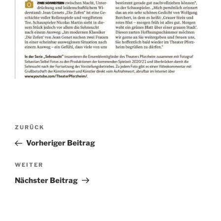
Beitragsnavigation
Vorheriger
ZURÜCK
Beitrag
Vorheriger Beitrag
Nächster
WEITER
Beitrag
Nächster Beitrag