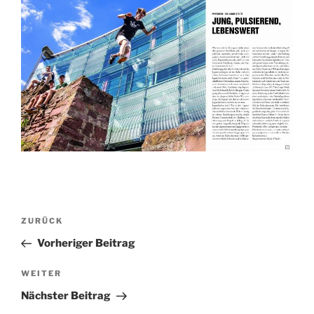
Beitragsnavigation
Vorheriger
ZURÜCK
Beitrag
Vorheriger Beitrag
Nächster
WEITER
Beitrag
Nächster Beitrag