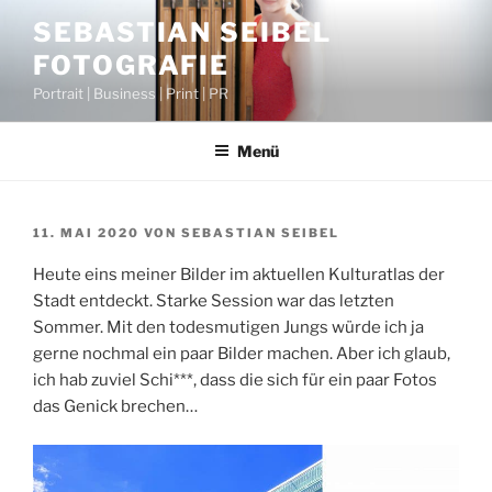
Zum
SEBASTIAN SEIBEL
Inhalt
FOTOGRAFIE
springen
Portrait | Business | Print | PR
Menü
VERÖFFENTLICHT
11. MAI 2020
VON
SEBASTIAN SEIBEL
AM
Heute eins meiner Bilder im aktuellen Kulturatlas der
Stadt entdeckt. Starke Session war das letzten
Sommer. Mit den todesmutigen Jungs würde ich ja
gerne nochmal ein paar Bilder machen. Aber ich glaub,
ich hab zuviel Schi***, dass die sich für ein paar Fotos
das Genick brechen…