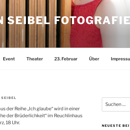
 SEIBEL FOTOGRAFI
Event
Theater
23. Februar
Über
Impress
 SEIBEL
Suchen
nach:
s der Reihe „Ich glaube“ wird in einer
e der Brüderlichkeit“ im Reuchlinhaus
z, 18 Uhr.
NEUESTE BE