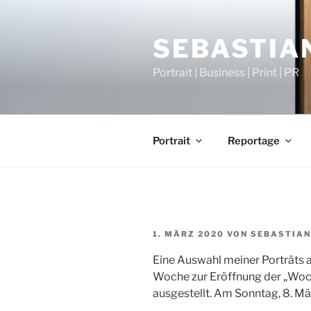
Zum
Inhalt
SEBASTIAN
springen
Portrait | Business | Print | PR
Portrait
Reportage
VERÖFFENTLICHT
1. MÄRZ 2020
VON
SEBASTIAN
AM
Eine Auswahl meiner Porträts au
Woche zur Eröffnung der „Woch
ausgestellt. Am Sonntag, 8. Mär