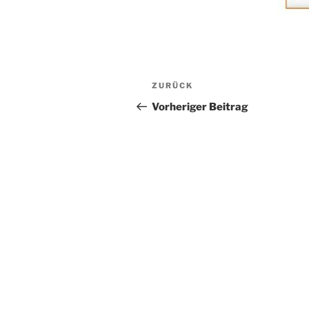
Beitragsnavigation
Vorheriger
ZURÜCK
Beitrag
Vorheriger Beitrag