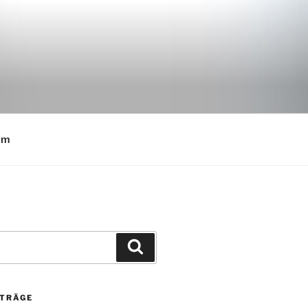
E
um
Suchen
ITRÄGE