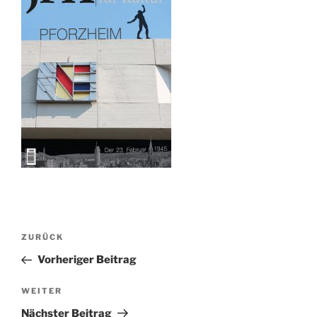
Beitragsnavigation
Vorheriger
ZURÜCK
Beitrag
Vorheriger Beitrag
Nächster
WEITER
Beitrag
Nächster Beitrag