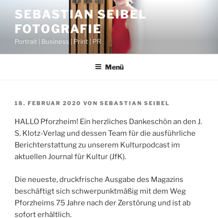
Zum
SEBASTIAN SEIBEL
Inhalt
FOTOGRAFIE
springen
Portrait | Business | Print | PR
Menü
VERÖFFENTLICHT
18. FEBRUAR 2020
VON
SEBASTIAN SEIBEL
AM
HALLO Pforzheim! Ein herzliches Dankeschön an den J.
S. Klotz-Verlag und dessen Team für die ausführliche
Berichterstattung zu unserem Kulturpodcast im
aktuellen Journal für Kultur (JfK).
Die neueste, druckfrische Ausgabe des Magazins
beschäftigt sich schwerpunktmäßig mit dem Weg
Pforzheims 75 Jahre nach der Zerstörung und ist ab
sofort erhältlich.