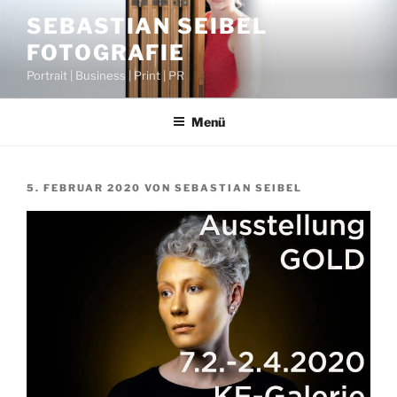
Zum
SEBASTIAN SEIBEL
Inhalt
FOTOGRAFIE
springen
Portrait | Business | Print | PR
Menü
VERÖFFENTLICHT
5. FEBRUAR 2020
VON
SEBASTIAN SEIBEL
AM