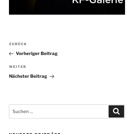
Beitragsnavigation
Vorheriger
ZURÜCK
Beitrag
Vorheriger Beitrag
Nächster
WEITER
Beitrag
Nächster Beitrag
Suchen
Suche
nach: