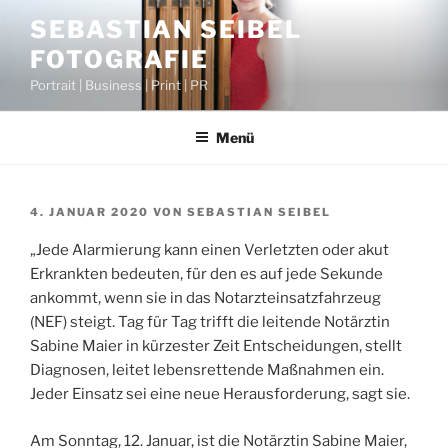
Zum
SEBASTIAN SEIBEL
Inhalt
FOTOGRAFIE
springen
Portrait | Business | Print | PR
Menü
VERÖFFENTLICHT
4. JANUAR 2020
VON
SEBASTIAN SEIBEL
AM
„Jede Alarmierung kann einen Verletzten oder akut
Erkrankten bedeuten, für den es auf jede Sekunde
ankommt, wenn sie in das Notarzteinsatzfahrzeug
(NEF) steigt. Tag für Tag trifft die leitende Notärztin
Sabine Maier in kürzester Zeit Entscheidungen, stellt
Diagnosen, leitet lebensrettende Maßnahmen ein.
Jeder Einsatz sei eine neue Herausforderung, sagt sie.
Am Sonntag, 12. Januar, ist die Notärztin Sabine Maier,