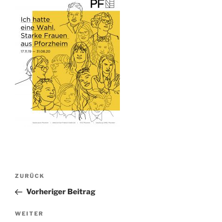
Beitragsnavigation
Vorheriger
ZURÜCK
Beitrag
Vorheriger Beitrag
Nächster
WEITER