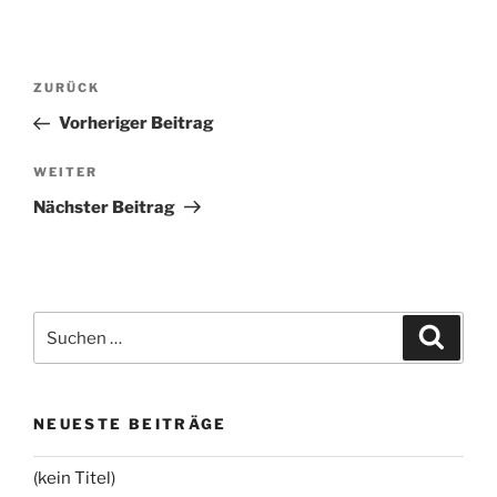
Beitragsnavigation
Vorheriger
ZURÜCK
Beitrag
Vorheriger Beitrag
Nächster
WEITER
Beitrag
Nächster Beitrag
Suchen
Suche
nach:
NEUESTE BEITRÄGE
(kein Titel)