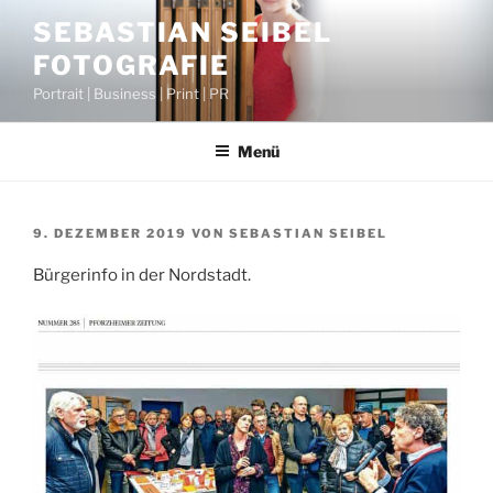
Zum
SEBASTIAN SEIBEL
Inhalt
FOTOGRAFIE
springen
Portrait | Business | Print | PR
Menü
VERÖFFENTLICHT
9. DEZEMBER 2019
VON
SEBASTIAN SEIBEL
AM
Bürgerinfo in der Nordstadt.