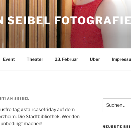
 SEIBEL FOTOGRAFI
Event
Theater
23. Februar
Über
Impress
STIAN SEIBEL
Suchen
nach:
sfreitag #staircasefriday auf dem
rzheim: Die Stadtbibliothek. Wer den
t: unbedingt machen!
NEUESTE BE