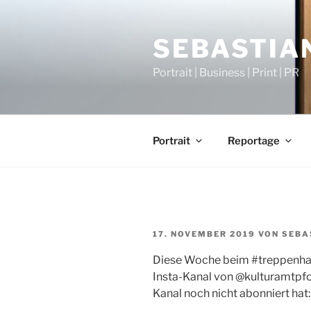
Zum
Inhalt
SEBASTIAN
springen
Portrait | Business | Print | PR
Portrait
Reportage
VERÖFFENTLICHT
17. NOVEMBER 2019
VON
SEBA
AM
Diese Woche beim #treppenhau
Insta-Kanal von @kulturamtpfo
Kanal noch nicht abonniert ha