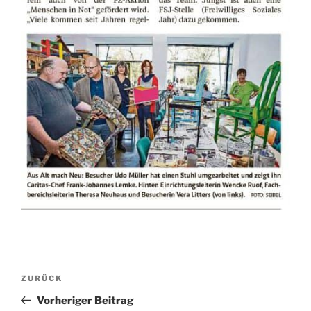
Beitragsnavigation
Vorheriger
ZURÜCK
Beitrag
Vorheriger Beitrag