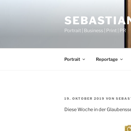
Zum
Inhalt
SEBASTIAN
springen
Portrait | Business | Print | PR
Portrait
Reportage
VERÖFFENTLICHT
19. OKTOBER 2019
VON
SEBAS
AM
Diese Woche in der Glaubensser