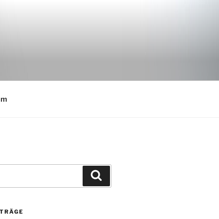
E
um
Suchen
ITRÄGE