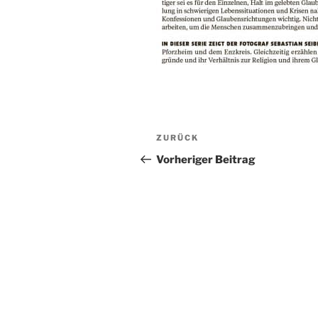
Beitragsnavigation
Vorheriger
ZURÜCK
Beitrag
Vorheriger Beitrag