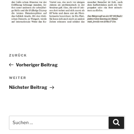
Beitragsnavigation
Vorheriger
ZURÜCK
Beitrag
Vorheriger Beitrag
Nächster
WEITER
Beitrag
Nächster Beitrag
Suchen
Suche
nach: