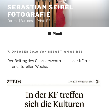
Zum
SEBASTIAN SEIBEL
Inhalt
FOTOGRAFIE
springen
Portrait | Business | Print | PR
Menü
VERÖFFENTLICHT
7. OKTOBER 2019
VON
SEBASTIAN SEIBEL
AM
Der Beitrag des Quartierszentrums in der KF zur
Interkulturellen Woche.