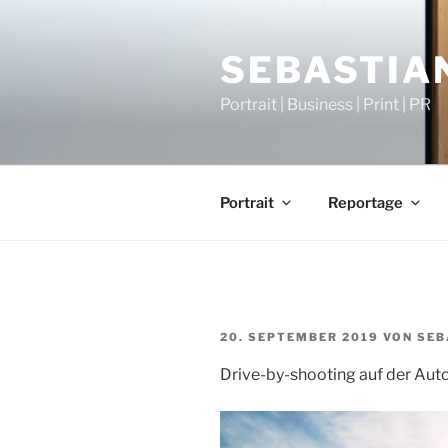
Zum
Inhalt
SEBASTIAN
springen
Portrait | Business | Print | PR
Portrait
Reportage
VERÖFFENTLICHT
20. SEPTEMBER 2019
VON
SEB
AM
Drive-by-shooting auf der Aut