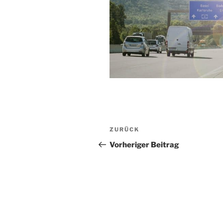
Beitragsnavigation
Vorheriger
ZURÜCK
Beitrag
Vorheriger Beitrag