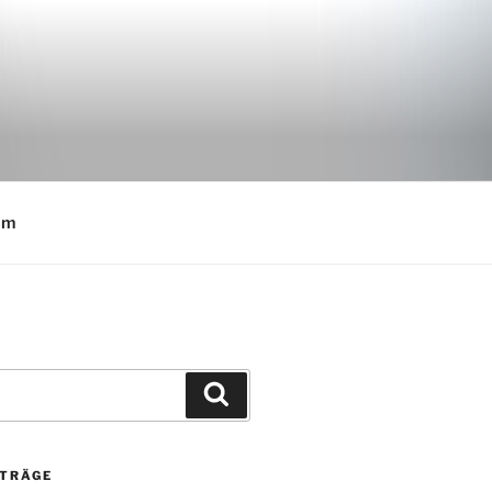
E
um
Suchen
ITRÄGE