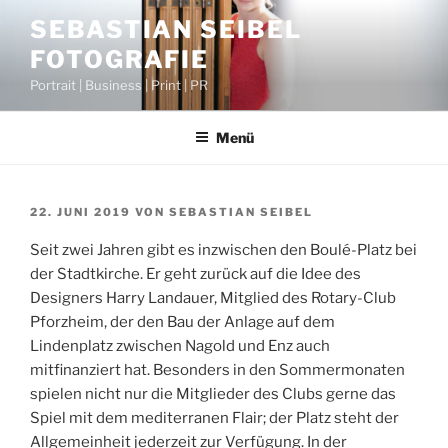
Zum
SEBASTIAN SEIBEL
Inhalt
FOTOGRAFIE
springen
Portrait | Business | Print | PR
Menü
VERÖFFENTLICHT
22. JUNI 2019
VON
SEBASTIAN SEIBEL
AM
Seit zwei Jahren gibt es inzwischen den Boulé-Platz bei
der Stadtkirche. Er geht zurück auf die Idee des
Designers Harry Landauer, Mitglied des Rotary-Club
Pforzheim, der den Bau der Anlage auf dem
Lindenplatz zwischen Nagold und Enz auch
mitfinanziert hat. Besonders in den Sommermonaten
spielen nicht nur die Mitglieder des Clubs gerne das
Spiel mit dem mediterranen Flair; der Platz steht der
Allgemeinheit jederzeit zur Verfügung. In der