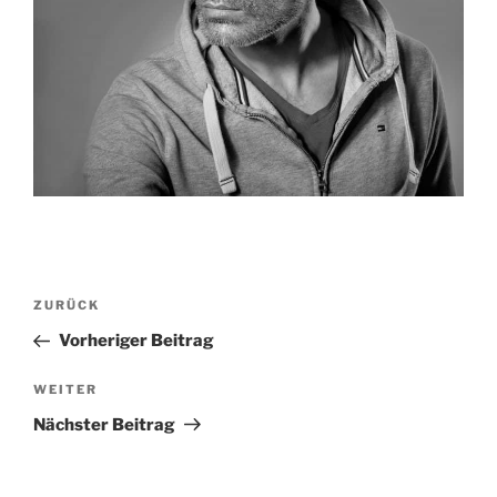
Beitragsnavigation
Vorheriger
ZURÜCK
Beitrag
Vorheriger Beitrag
Nächster
WEITER
Beitrag
Nächster Beitrag