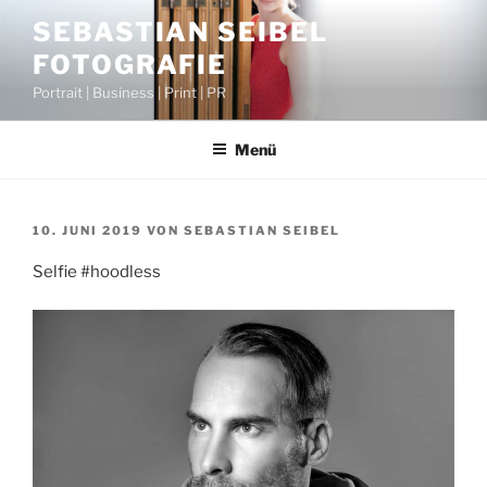
Zum
SEBASTIAN SEIBEL
Inhalt
FOTOGRAFIE
springen
Portrait | Business | Print | PR
Menü
VERÖFFENTLICHT
10. JUNI 2019
VON
SEBASTIAN SEIBEL
AM
Selfie #hoodless