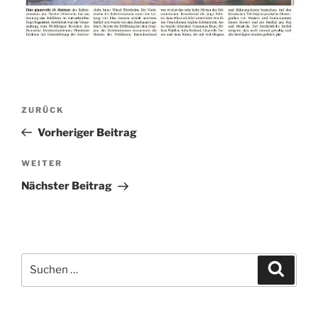
Beitragsnavigation
Vorheriger
ZURÜCK
Beitrag
Vorheriger Beitrag
Nächster
WEITER
Beitrag
Nächster Beitrag
Suchen
Suche
nach: