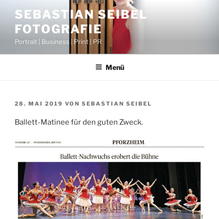
Zum
SEBASTIAN SEIBEL
Inhalt
FOTOGRAFIE
springen
Portrait | Business | Print | PR
Menü
VERÖFFENTLICHT
28. MAI 2019
VON
SEBASTIAN SEIBEL
AM
Ballett-Matinee für den guten Zweck.