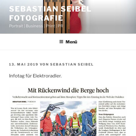
Zum
SEBASTIAN SEIBEL
Inhalt
FOTOGRAFIE
springen
Portrait | Business | Print | PR
Menü
VERÖFFENTLICHT
13. MAI 2019
VON
SEBASTIAN SEIBEL
AM
Infotag für Elektroradler.