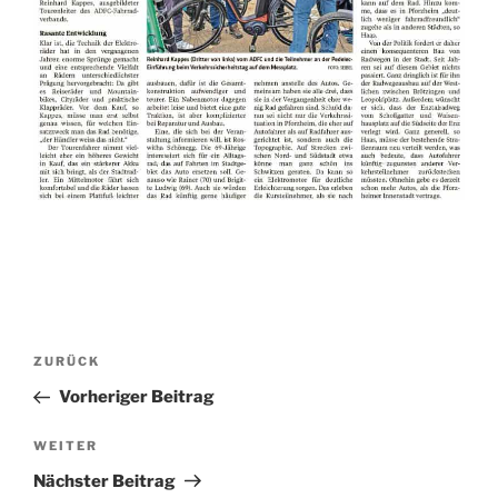
Beitragsnavigation
Vorheriger
ZURÜCK
Beitrag
Vorheriger Beitrag
Nächster
WEITER
Beitrag
Nächster Beitrag