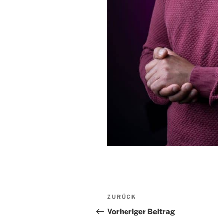
Beitragsnavigation
Vorheriger
ZURÜCK
Beitrag
Vorheriger Beitrag