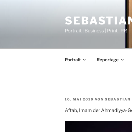
Zum
Inhalt
SEBASTIAN
springen
Portrait | Business | Print | PR
Portrait
Reportage
VERÖFFENTLICHT
10. MAI 2019
VON
SEBASTIAN 
AM
Aftab, Imam der Ahmadiyya-G