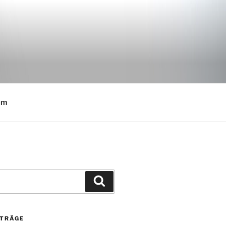
E
um
Suchen
ITRÄGE