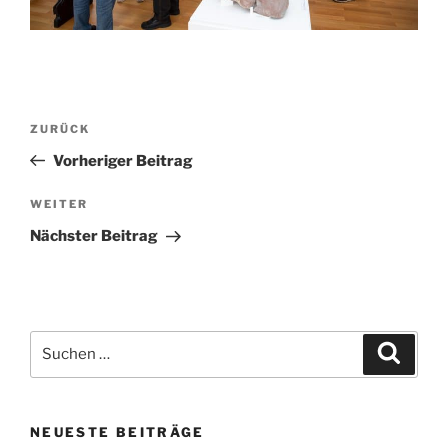
Beitragsnavigation
Vorheriger
ZURÜCK
Beitrag
Vorheriger Beitrag
Nächster
WEITER
Beitrag
Nächster Beitrag
Suchen
Suche
nach:
NEUESTE BEITRÄGE