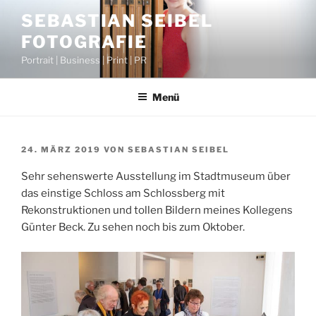
Zum
SEBASTIAN SEIBEL
Inhalt
FOTOGRAFIE
springen
Portrait | Business | Print | PR
Menü
VERÖFFENTLICHT
24. MÄRZ 2019
VON
SEBASTIAN SEIBEL
AM
Sehr sehenswerte Ausstellung im Stadtmuseum über
das einstige Schloss am Schlossberg mit
Rekonstruktionen und tollen Bildern meines Kollegens
Günter Beck. Zu sehen noch bis zum Oktober.