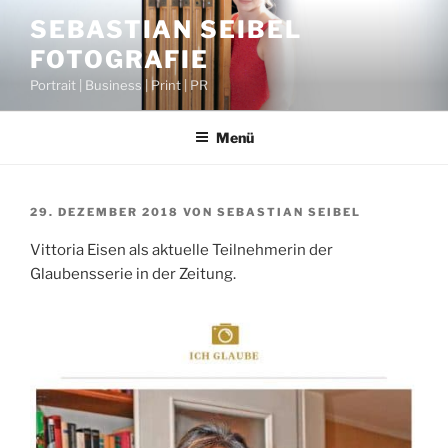
Zum
SEBASTIAN SEIBEL
Inhalt
FOTOGRAFIE
springen
Portrait | Business | Print | PR
Menü
VERÖFFENTLICHT
29. DEZEMBER 2018
VON
SEBASTIAN SEIBEL
AM
Vittoria Eisen als aktuelle Teilnehmerin der
Glaubensserie in der Zeitung.