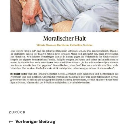
Beitragsnavigation
Vorheriger
ZURÜCK
Beitrag
Vorheriger Beitrag