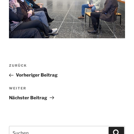
Beitragsnavigation
Vorheriger
ZURÜCK
Beitrag
Vorheriger Beitrag
Nächster
WEITER
Beitrag
Nächster Beitrag
Suchen
Suche