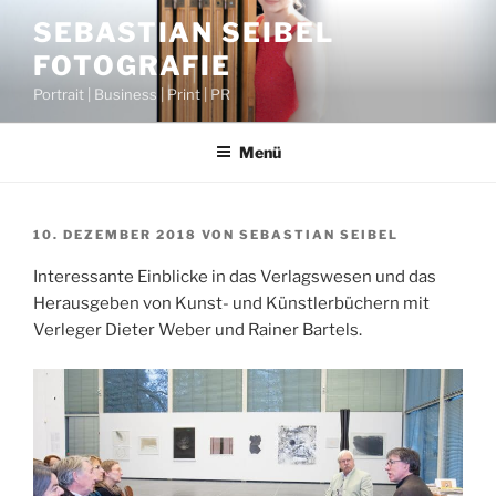
Zum
SEBASTIAN SEIBEL
Inhalt
FOTOGRAFIE
springen
Portrait | Business | Print | PR
Menü
VERÖFFENTLICHT
10. DEZEMBER 2018
VON
SEBASTIAN SEIBEL
AM
Interessante Einblicke in das Verlagswesen und das
Herausgeben von Kunst- und Künstlerbüchern mit
Verleger Dieter Weber und Rainer Bartels.