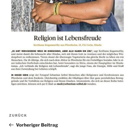
Beitragsnavigation
Vorheriger
ZURÜCK
Beitrag
Vorheriger Beitrag