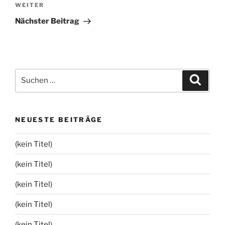
Nächster
WEITER
Beitrag
Nächster Beitrag
Suchen
Suche
nach:
NEUESTE BEITRÄGE
(kein Titel)
(kein Titel)
(kein Titel)
(kein Titel)
(kein Titel)