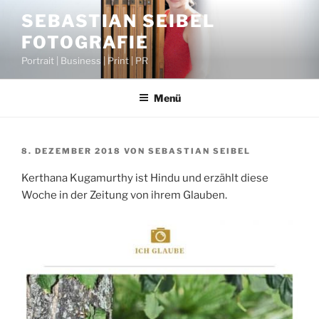
Zum
SEBASTIAN SEIBEL
Inhalt
FOTOGRAFIE
springen
Portrait | Business | Print | PR
Menü
VERÖFFENTLICHT
8. DEZEMBER 2018
VON
SEBASTIAN SEIBEL
AM
Kerthana Kugamurthy ist Hindu und erzählt diese
Woche in der Zeitung von ihrem Glauben.