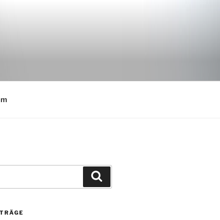
E
um
Suchen
ITRÄGE