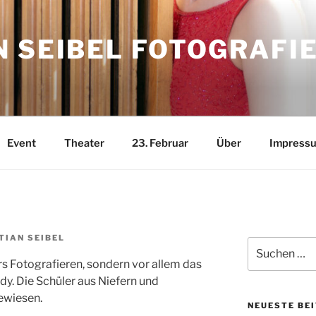
 SEIBEL FOTOGRAFI
Event
Theater
23. Februar
Über
Impress
TIAN SEIBEL
Suchen
nach:
rs Fotografieren, sondern vor allem das
dy. Die Schüler aus Niefern und
ewiesen.
NEUESTE BE