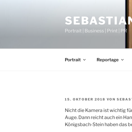
Zum
Inhalt
SEBASTIAN
springen
Portrait | Business | Print | PR
Portrait
Reportage
VERÖFFENTLICHT
15. OKTOBER 2018
VON
SEBAS
AM
Nicht die Kamera ist wichtig fü
Auge. Dann reicht auch ein Han
Königsbach-Stein haben das b