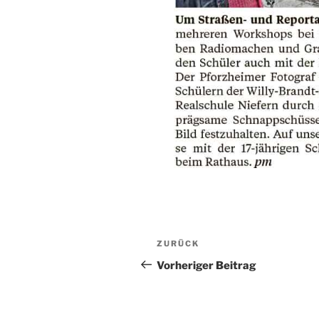
Beitragsnavigation
Vorheriger
ZURÜCK
Beitrag
Vorheriger Beitrag