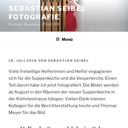
Zum
SEBASTIAN SEIBEL
Inhalt
FOTOGRAFIE
springen
Portrait | Business | Print | PR
Menü
VERÖFFENTLICHT
18. JULI 2018
VON
SEBASTIAN SEIBEL
AM
Viele freiwillige Helferinnen und Helfer engagieren
sich für die Suppenküche und die Vesperkirche. Einen
Teil davon habe ich jetzt fotografiert. Die Bilder werd
en
ab August in den Räumen der neuen Suppenküche in
der Kiehnlestrasse hängen. Vielen Dank meinen
Kollegen für die Berichterstattung heute und Thomas
Meyer für das Bild.