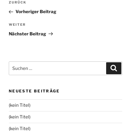
Vorheriger
ZURÜCK
Beitrag
Vorheriger Beitrag
Nächster
WEITER
Beitrag
Nächster Beitrag
Suchen
Suche
nach:
NEUESTE BEITRÄGE
(kein Titel)
(kein Titel)
(kein Titel)