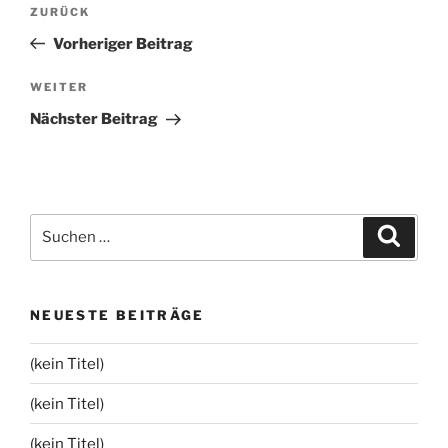
Beitragsnavigation
Vorheriger
ZURÜCK
Beitrag
Vorheriger Beitrag
Nächster
WEITER
Beitrag
Nächster Beitrag
Suchen
Suche
nach:
NEUESTE BEITRÄGE
(kein Titel)
(kein Titel)
(kein Titel)