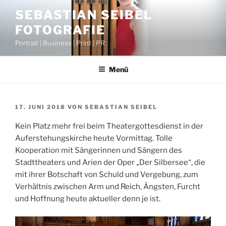
Zum
SEBASTIAN SEIBEL
Inhalt
FOTOGRAFIE
springen
Portrait | Business | Print | PR
Menü
VERÖFFENTLICHT
17. JUNI 2018
VON
SEBASTIAN SEIBEL
AM
Kein Platz mehr frei beim Theatergottesdienst in der
Auferstehungskirche heute Vormittag. Tolle
Kooperation mit Sängerinnen und Sängern des
Stadttheaters und Arien der Oper „Der Silbersee“, die
mit ihrer Botschaft von Schuld und Vergebung, zum
Verhältnis zwischen Arm und Reich, Ängsten, Furcht
und Hoffnung heute aktueller denn je ist.