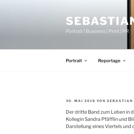
Zum
Inhalt
SEBASTIAN
springen
Portrait | Business | Print | PR
Portrait
Reportage
VERÖFFENTLICHT
30. MAI 2018
VON
SEBASTIAN 
AM
Der dritte Band zum Leben in de
Kollegin Sandra Pfäfflin und B
Darstellung eines Viertels un