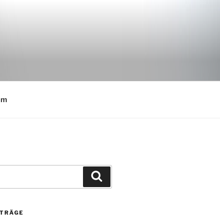
E
um
Suchen
ITRÄGE