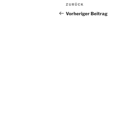
Beitragsnavigation
Vorheriger
ZURÜCK
Beitrag
Vorheriger Beitrag