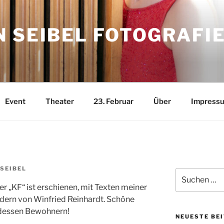
 SEIBEL FOTOGRAFI
Event
Theater
23. Februar
Über
Impress
SEIBEL
Suchen
nach:
r „KF“ ist erschienen, mit Texten meiner
ildern von Winfried Reinhardt. Schöne
d dessen Bewohnern!
NEUESTE BE