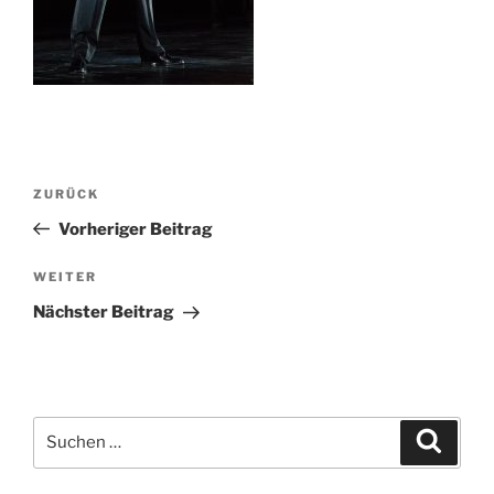
Beitragsnavigation
Vorheriger
ZURÜCK
Beitrag
Vorheriger Beitrag
Nächster
WEITER
Beitrag
Nächster Beitrag
Suchen
Suche
nach: