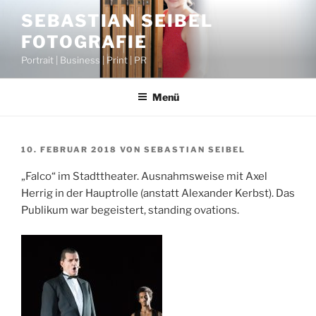
Zum
SEBASTIAN SEIBEL
Inhalt
FOTOGRAFIE
springen
Portrait | Business | Print | PR
Menü
VERÖFFENTLICHT
10. FEBRUAR 2018
VON
SEBASTIAN SEIBEL
AM
„Falco“ im Stadttheater. Ausnahmsweise mit Axel
Herrig in der Hauptrolle (anstatt Alexander Kerbst). Das
Publikum war begeistert, standing ovations.