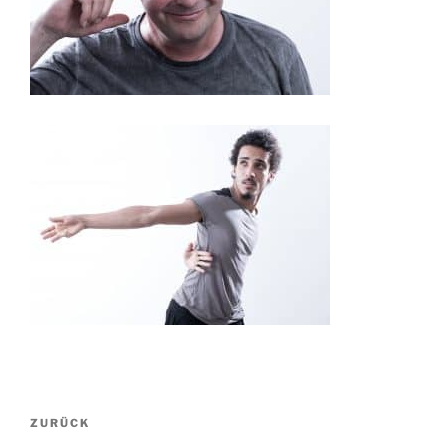
Beitragsnavigation
Vorheriger
ZURÜCK