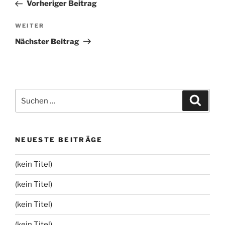
Beitrag
Vorheriger Beitrag
Nächster
WEITER
Beitrag
Nächster Beitrag
Suchen
Suche
nach:
NEUESTE BEITRÄGE
(kein Titel)
(kein Titel)
(kein Titel)
(kein Titel)