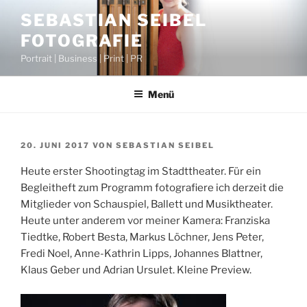
Zum
SEBASTIAN SEIBEL
Inhalt
FOTOGRAFIE
springen
Portrait | Business | Print | PR
Menü
VERÖFFENTLICHT
20. JUNI 2017
VON
SEBASTIAN SEIBEL
AM
Heute erster Shootingtag im Stadttheater. Für ein
Begleitheft zum Programm fotografiere ich derzeit die
Mitglieder von Schauspiel, Ballett und Musiktheater.
Heute unter anderem vor meiner Kamera: Franziska
Tiedtke, Robert Besta, Markus Löchner, Jens Peter,
Fredi Noel, Anne-Kathrin Lipps, Johannes Blattner,
Klaus Geber und Adrian Ursulet. Kleine Preview.